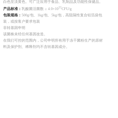
白色至淡黄色。可广泛应用于食品、乳制品及功能性保健品。
11
产品标准：
乳酸菌活菌数 ≥ 4.0×10
CFU/g
包装规格：
500g/包、1kg/包、5kg/包，高阻隔性复合铝箔袋包
装，或按客户要求包装
非转基因申明
该菌株未经任何基因改造。
在我们可控的范围内，公司申明所有用于冻干菌粉生产的原材
料及保护剂、稀释剂均不含转基因成分。