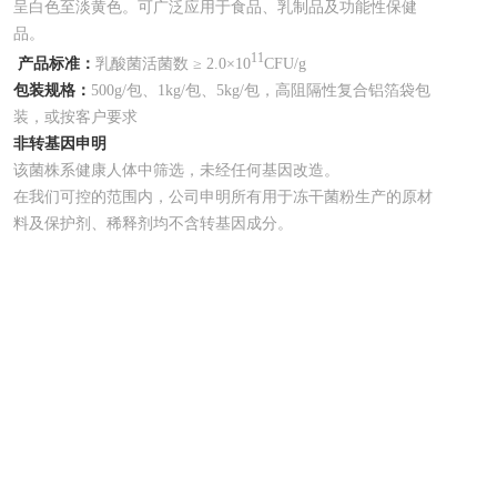
呈白色至淡黄色。可广泛应用于食品、乳制品及功能性保健
品。
11
产品标准：
乳酸菌活菌数 ≥ 2.0×10
CFU/g
包装规格：
500g/包、1kg/包、5kg/包，高阻隔性复合铝箔袋包
装，或按客户要求
非转基因申明
该菌株系健康人体中筛选，未经任何基因改造。
在我们可控的范围内，公司申明所有用于冻干菌粉生产的原材
料及保护剂、稀释剂均不含转基因成分。