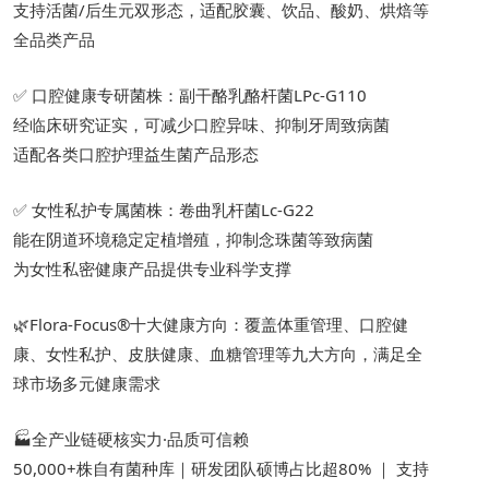
支持活菌/后生元双形态，适配胶囊、饮品、酸奶、烘焙等
全品类产品
✅ 口腔健康专研菌株：副干酪乳酪杆菌LPc-G110
经临床研究证实，可减少口腔异味、抑制牙周致病菌
适配各类口腔护理益生菌产品形态
✅ 女性私护专属菌株：卷曲乳杆菌Lc-G22
能在阴道环境稳定定植增殖，抑制念珠菌等致病菌
为女性私密健康产品提供专业科学支撑
🌿Flora-Focus®十大健康方向：覆盖体重管理、口腔健
康、女性私护、皮肤健康、血糖管理等九大方向，满足全
球市场多元健康需求
🏭全产业链硬核实力·品质可信赖
50,000+株自有菌种库｜研发团队硕博占比超80% ｜ 支持