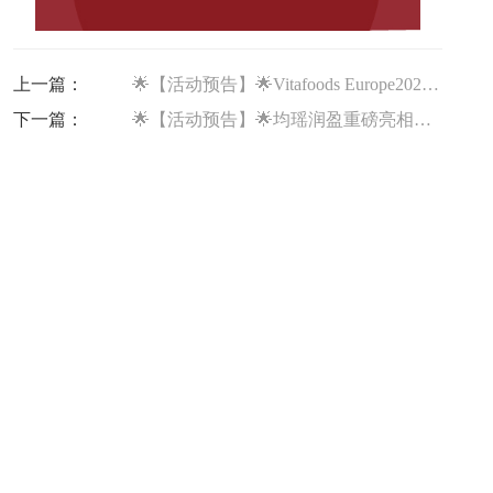
上一篇：
🌟【活动预告】🌟Vitafoods Europe2026开展在即｜均瑶润盈携益生菌全方案亮相
下一篇：
🌟【活动预告】🌟均瑶润盈重磅亮相CMA INNOVATION DAY2026