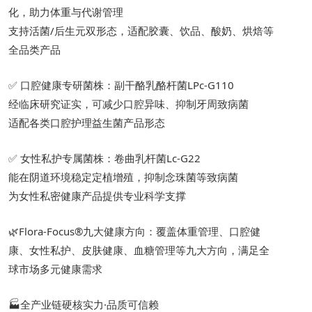
化，助力体重与代谢管理
支持活菌/后生元双形态，适配胶囊、饮品、酸奶、烘焙等
全品类产品
✅ 口腔健康专研菌株：副干酪乳酪杆菌LPc-G110
经临床研究证实，可减少口腔异味、抑制牙周致病菌
适配各类口腔护理益生菌产品形态
✅ 女性私护专属菌株：卷曲乳杆菌Lc-G22
能在阴道环境稳定定植增殖，抑制念珠菌等致病菌
为女性私密健康产品提供专业科学支撑
🌿Flora-Focus®九大健康方向：覆盖体重管理、口腔健
康、女性私护、皮肤健康、血糖管理等九大方向，满足全
球市场多元健康需求
🏭全产业链硬核实力·品质可信赖