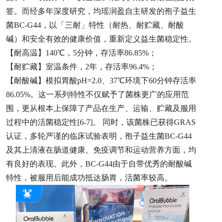
签。而经多年深度研究，均瑶润盈自主研发的孢子益生
菌BC-G44，以「三耐」特性（耐热、耐贮藏、耐酸
碱）和安全有效的健康价值，重新定义益生菌稳定性。
【耐高温】140℃，5分钟，存活率86.85%；
【耐贮藏】室温条件，2年，存活率96.4%；
【耐酸碱】模拟胃酸pH=2.0、37℃环境下60分钟存活率
86.05%。这一系列特性不仅赋予了菌株更广的应用范
围，更从根本上保障了产品在生产、运输、贮藏及服用
过程中的活菌稳定性[6-7]。 同时，该菌株已获得GRAS
认证，多轮严谨的临床试验表明，孢子益生菌BC-G44
及其上清液在肠道健康、免疫调节和运动营养方面，均
有良好的表现。此外，BC-G44由于自带优秀的耐酸碱
特性，被服用后能成功抵达肠胃，活菌率较高。