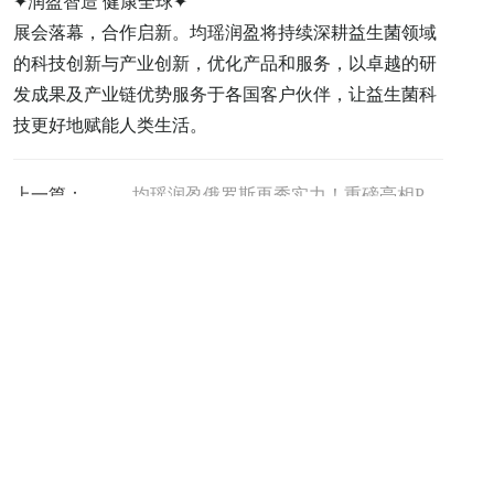
✦润盈智造 健康全球✦
展会落幕，合作启新。均瑶润盈将持续深耕益生菌领域
的科技创新与产业创新，优化产品和服务，以卓越的研
发成果及产业链优势服务于各国客户伙伴，让益生菌科
技更好地赋能人类生活。
上一篇：
均瑶润盈俄罗斯再秀实力！重磅亮相Pharmtech & Ingredients 2025，六钻标准发酵剂与AKK菌株备受瞩目
下一篇：
公司简介