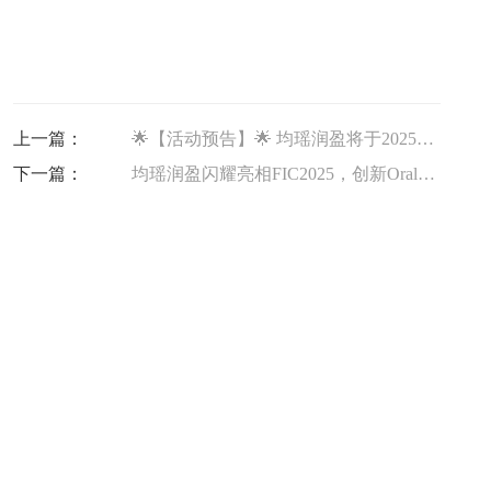
上一篇：
🌟【活动预告】🌟 均瑶润盈将于2025年3月17-19日参加 FIC 2025（第28届中国国际食品添加剂和配料展览会）！
下一篇：
均瑶润盈闪耀亮相FIC2025，创新OralBubble™口香益生菌微泡片及特色发酵剂引领行业新趋势