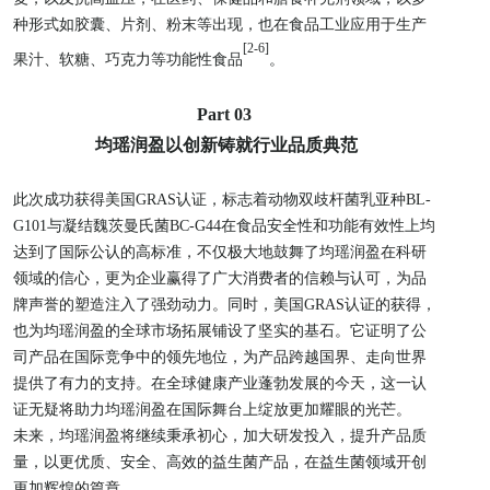
种形式如胶囊、片剂、粉末等出现，也在食品工业应用于生产
[2-6]
果汁、软糖、巧克力等功能性食品
。
Part 03
均瑶润盈以创新铸就行业品质典范
此次成功获得美国
GRAS
认证，标志着动物双歧杆菌乳亚种
BL-
G101
与凝结魏茨曼氏菌
BC-G44
在食品安全性和功能有效性上均
达到了国际公认的高标准，不仅极大地鼓舞了均瑶润盈在科研
领域的信心，更为企业赢得了广大消费者的信赖与认可，为品
牌声誉的塑造注入了强劲动力。同时，美国
GRAS
认证的获得，
也为均瑶润盈的全球市场拓展铺设了坚实的基石。它证明了公
司产品在国际竞争中的领先地位，为产品跨越国界、走向世界
提供了有力的支持。在全球健康产业蓬勃发展的今天，这一认
证无疑将助力均瑶润盈在国际舞台上绽放更加耀眼的光芒。
未来，均瑶润盈将继续秉承初心，加大研发投入，提升产品质
量，以更优质、安全、高效的益生菌产品，在益生菌领域开创
更加辉煌的篇章。