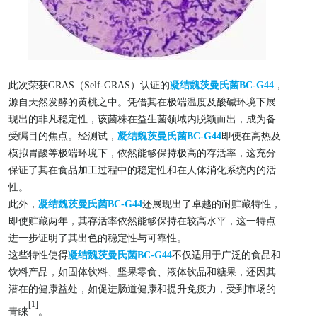
此次荣获GRAS（Self-GRAS）认证的
凝结魏茨曼氏菌BC-G44
，
源自天然发酵的黄桃之中。凭借其在极端温度及酸碱环境下展
现出的非凡稳定性，该菌株在益生菌领域内脱颖而出，成为备
受瞩目的焦点。经测试，
凝结魏茨曼氏菌BC-G44
即便在高热及
模拟胃酸等极端环境下，依然能够保持极高的存活率，这充分
保证了其在食品加工过程中的稳定性和在人体消化系统内的活
性。
此外，
凝结魏茨曼氏菌BC-G44
还展现出了卓越的耐贮藏特性，
即使贮藏两年，其存活率依然能够保持在较高水平，
这一特点
进一步证明了其出色的稳定性与可靠性。
这些特性使得
凝结魏茨曼氏菌BC-G44
不仅适用于广泛的食品和
饮料产品，如固体饮料、坚果零食、液体饮品和糖果，还因其
潜在的健康益处，如促进肠道健康和提升免疫力，受到市场的
[1]
青睐
。