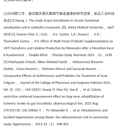
曹江等，凝结魏茨曼氏菌调节肠道健康的研究进展，食品工业科技
[1]2018
杂志
[2] Huang, L. The study of gut microbiome in chronic functional
，
constipation and in synbiotics treatment. [D]. Anhui Medical University
April
，
，
2018.[3] Tavares-Silva, E.; Caris
A.V.; Santos, S.A.; Ravacci
G.R.;
，
Thomatieli-Santos
R.V. Effect of Multi-Strain Probiotic Supplementation on
URTI Symptoms and Cytokine Production by Monocytes after a Marathon Race:
，
，
，
，
A Randomized
Double-Blind
Placebo Study. Nutrients 2021
13
1478.
，
[4] Mushayada Irshad1, Akbar Waheed Syed1
Muhammad Waseem
，
，
，
Shahid
Uzma Naeem1
Mehreen Mirza1 and Samarah Naeem
Comparative Effects of Azithromycin and Probiotics for Treatment of Acne
，
，
Vulgaris
Journal of the College of Physicians and Surgeons Pakistan 2023
（
）
，
Vol. 33
05
: 516-520[5] Huang JT, Mao YQ, Han B
et al. Calorie
restriction conferred improvement effect on long-term rehabilitation of
ischemic stroke via gut microbiota. pharmacological Res. 2021 Aug;
，
，
170:105726. (16) ZHENG Y
YU Alexander D
et al. Metabolomics and
incident hypertension among blacks: the atherosclerosis risk in community
，
（
）
study. Hypertension
2013; 62
2
:398-403.