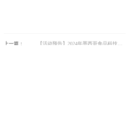
上一篇：
【活动预告】2024年墨西哥食品科技展The Food Tech Summit & Expo
下一篇：
九三学社上海市委赴均瑶润盈开展调研