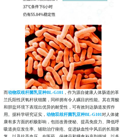
而
动物双歧杆菌乳亚种BL-G101
，作为源自健康人体肠道的革
兰氏阳性厌氧杆状细菌，同样拥有令人瞩目的性能。其在胃酸
和胆盐环境下表现出优异的耐受性，可有效到达肠道发挥作
用。据科学研究证实，
动物双歧杆菌乳亚种BL-G101
对人体健
康有多方面的积极影响，包括改善便秘、提高免疫力、降低呼
吸道炎症发生率、辅助治疗痤疮、促进缺血性中风后的长期康
复，以及抗高血压，在医药、保健品和膳食补充剂领域，以多