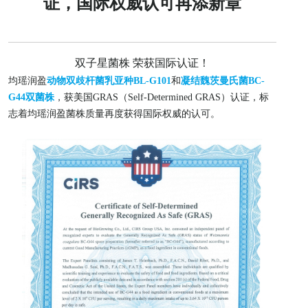
证，国际权威认可再添新章
双子星菌株
荣获国际认证！
均瑶润盈
动物双歧杆菌乳亚种BL-G101
和
凝结魏茨曼氏菌BC-
G44双菌株
，获美国GRAS（Self-Determined GRAS）认证，标
志着均瑶润盈菌株质量再度获得国际权威的认可。