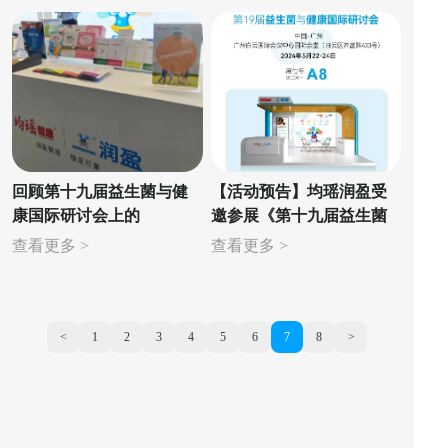
新风潮
回顾第十九届益生菌与健
【活动预告】均瑶润盈受
康国际研讨会上的
邀参展《第十九届益生菌
共“盈”瞬间
与健康国际研讨会》
查看更多 >
查看更多 >
<
1
2
3
4
5
6
7
8
>