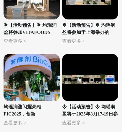
🌟【活动预告】🌟 均瑶润
🌟【活动预告】🌟 均瑶润
盈将参加VITAFOODS
盈将参加于上海举办的
EUROPE 2025！
FBIF2025食品饮料创新论
查看更多 >
查看更多 >
坛
均瑶润盈闪耀亮相
🌟【活动预告】🌟 均瑶润
FIC2025，创新
盈将于2025年3月17-19日参
ORALBUBBLE™口香益
加 FIC 2025（第28届中国
查看更多 >
查看更多 >
生菌微泡片及特色发酵剂
国际食品添加剂和配料展