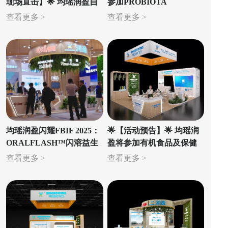
现场直击】🌟 均瑶润盈自
参加PROBIOTA
主研发的「AKKBG-001」
AMERICAS 2025大会
查看更多 >
查看更多 >
首次亮相巴塞罗那
均瑶润盈闪耀FBIF 2025：
🌟【活动预告】🌟 均瑶润
ORALFLASH™闪溶益生
盈将参加有机食品及保健
菌引领行业革新浪潮
品展览会 NATURALLY
查看更多 >
查看更多 >
GOOD EXPO 2025！