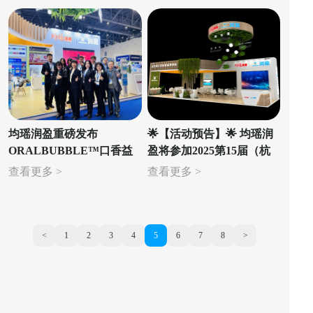
引领行业新趋势
览会）！
均瑶润盈重磅发布
🌟【活动预告】🌟 均瑶润
ORALBUBBLE™口香益
盈将参加2025第15届（杭
生菌微泡片 以全球领先临
州）全球新电商博览会！
查看更多 >
查看更多 >
床数据重新定义口腔健康
解决方案
<
1
2
3
4
5
6
7
8
>