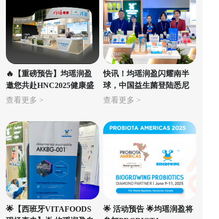
🔥【重磅预告】均瑶润盈
快讯！均瑶润盈闪耀南半
邀您共赴HNC2025健康盛
球，中国益生菌登陆悉尼
会！🔥
健康展！
查看更多 >
查看更多 >
🌟【西班牙VITAFOODS
🌟 活动预告 🌟均瑶润盈将