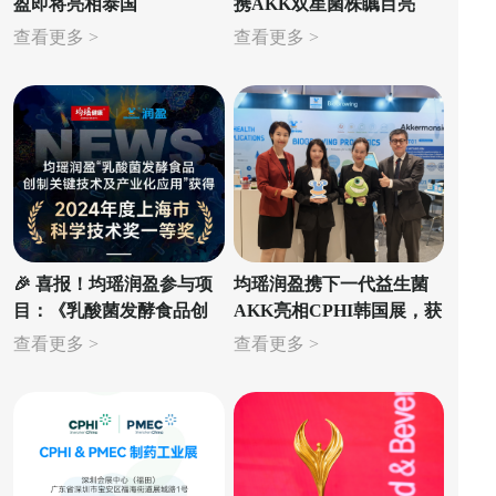
盈即将亮相泰国
携AKK双星菌株瞩目亮
VITAFOODS ASIA 2025！
相，以科研创新领航健康
查看更多 >
查看更多 >
新时代
🎉 喜报！均瑶润盈参与项
均瑶润盈携下一代益生菌
目：《乳酸菌发酵食品创
AKK亮相CPHI韩国展，获
制关键技术及产业化应
市场高度关注
查看更多 >
查看更多 >
用》荣获2024年度上海市
科学技术奖一等奖！👏