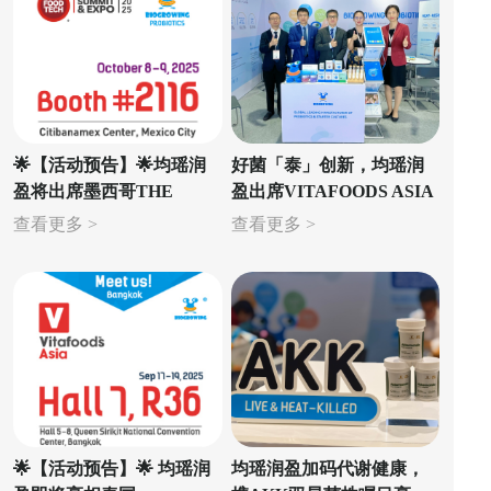
🌟【活动预告】🌟均瑶润
好菌「泰」创新，均瑶润
盈将出席墨西哥THE
盈出席VITAFOODS ASIA
FOOD TECH SUMMIT &
2025，解锁益生菌未来
查看更多 >
查看更多 >
EXPO 2025
式！
🌟【活动预告】🌟 均瑶润
均瑶润盈加码代谢健康，