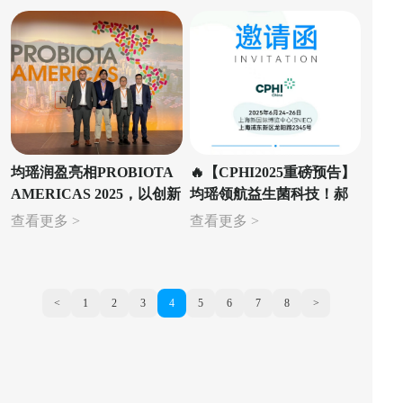
均瑶润盈亮相PROBIOTA
🔥【CPHI2025重磅预告】
AMERICAS 2025，以创新
均瑶领航益生菌科技！郝
技术引领益生菌口腔与体
占西博士权威开讲口腔健
查看更多 >
查看更多 >
重管理应用赛道
康新解法 + 宝藏新品首
秀！🔥
<
1
2
3
4
5
6
7
8
>