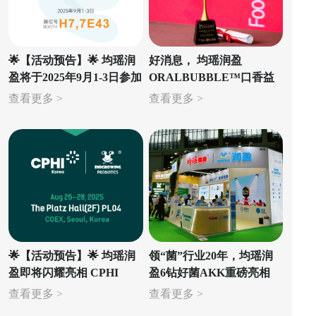
🌟【活动预告】🌟 均瑶润
好消息， 均瑶润盈
盈将于2025年9月1-3日参加
ORALBUBBLE™口香益
CPHI&PMEC制药工业
生菌微泡片荣获荣格技术
查看更多 >
查看更多 >
展！
创新奖！🎉
🌟【活动预告】🌟 均瑶润
领“菌”行业20年，均瑶润
盈即将闪耀亮相 CPHI
盈6钻好菌AKK重磅亮相
KOREA 2025，我们在首尔
HNC&CPHI双展
查看更多 >
查看更多 >
等您！