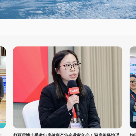
！
赵丽珺博士受邀出席健康产业企业家年会！深度阐释均瑶
均