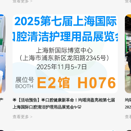
查看更多 >
查
产
🌟【活动预告】🌟口腔健康新革命！均瑶润盈亮相第七届
均
上海国际口腔清洁护理用品展览会✨🦷
2
查看更多 >
查