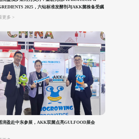
NGREDIENTS 2025，六钻标准发酵剂与AKK菌株备受瞩
看更多 >
瑶润盈赴中东参展，AKK双菌点亮GULFOOD展会