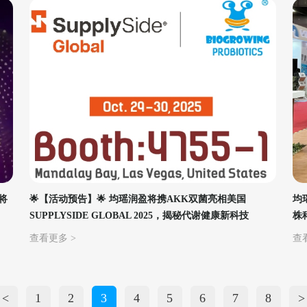
将
🌟【活动预告】🌟 均瑶润盈将携AKK双菌亮相美国
均
SUPPLYSIDE GLOBAL 2025，揭秘代谢健康新科技
株
查看更多 >
查
<
1
2
3
4
5
6
7
8
>