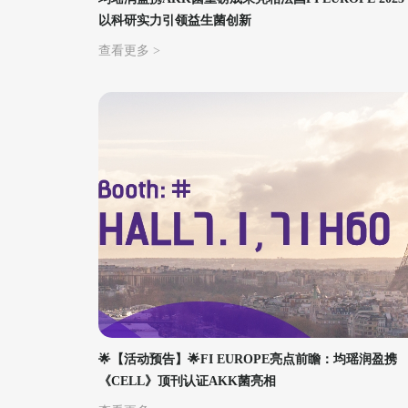
以科研实力引领益生菌创新
查看更多 >
🌟【活动预告】🌟FI EUROPE亮点前瞻：均瑶润盈携
《CELL》顶刊认证AKK菌亮相