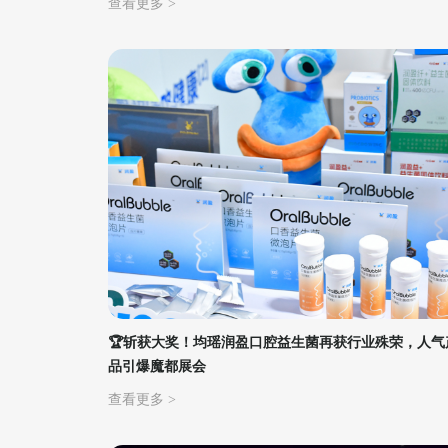
查看更多 >
🏆斩获大奖！均瑶润盈口腔益生菌再获行业殊荣，人气
品引爆魔都展会
查看更多 >