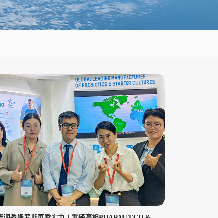
瑶润盈俄罗斯再秀实力！重磅亮相PHARMTECH &