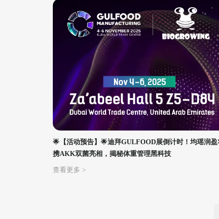
🌟【活动预告】🌟迪拜GULFOOD展倒计时！均瑶润盈
携AKK双菌亮相，揭秘体重管理黑科技
查看更多 >