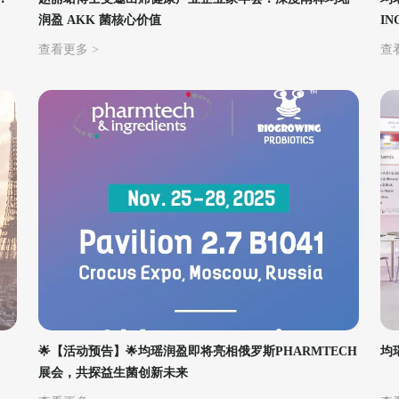
润盈 AKK 菌核心价值
I
目
查看更多 >
查
🌟【活动预告】🌟均瑶润盈即将亮相俄罗斯PHARMTECH
均
展会，共探益生菌创新未来