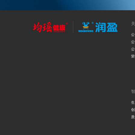
公
公
公
荣
生
创
质